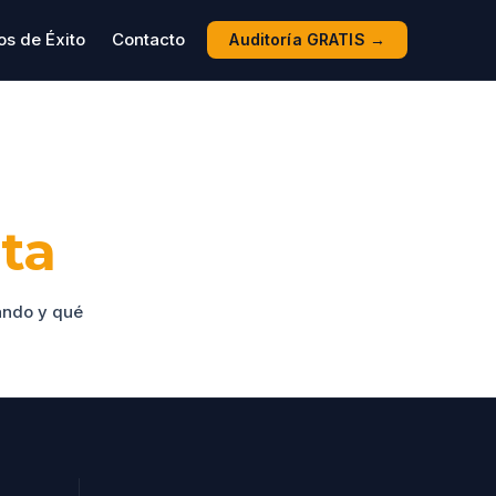
os de Éxito
Contacto
Auditoría GRATIS →
ita
ando y qué