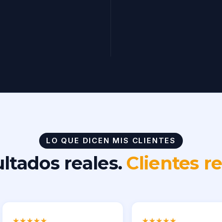
LO QUE DICEN MIS CLIENTES
ltados reales.
Clientes re
★
★
★
★
★
★
★
★
★
★