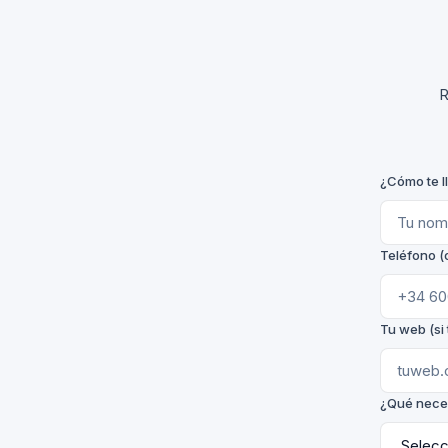
R
¿Cómo te l
Teléfono (
Tu web (si 
¿Qué nece