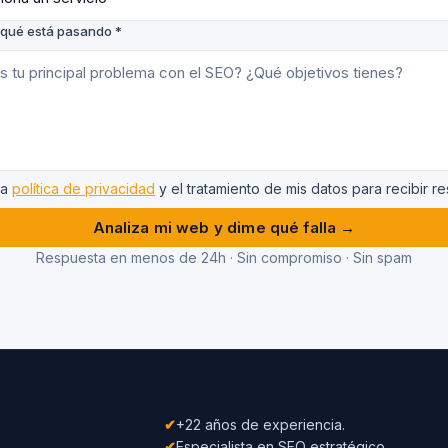
qué está pasando *
la
política de privacidad
y el tratamiento de mis datos para recibir r
Analiza mi web y dime qué falla →
Respuesta en menos de 24h · Sin compromiso · Sin spam
✔
+22 años de experiencia.
✔
Especialista en SEO estratégico.