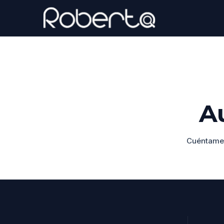
A
Cuéntame 