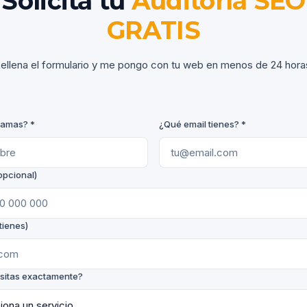
Solicita tu
Auditoría SEO
GRATIS
ellena el formulario y me pongo con tu web en menos de 24 hora
lamas? *
¿Qué email tienes? *
opcional)
tienes)
sitas exactamente?