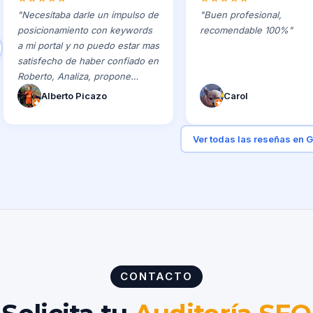
"
Necesitaba darle un impulso de
"
Buen profesional,
posicionamiento con keywords
recomendable 100%
"
a mi portal y no puedo estar mas
satisfecho de haber confiado en
Roberto, Analiza, propone
cambios y lo mejor con unos
Alberto Picazo
Carol
resultados increíbles. 10/10
"
Ver todas las reseñas en 
CONTACTO