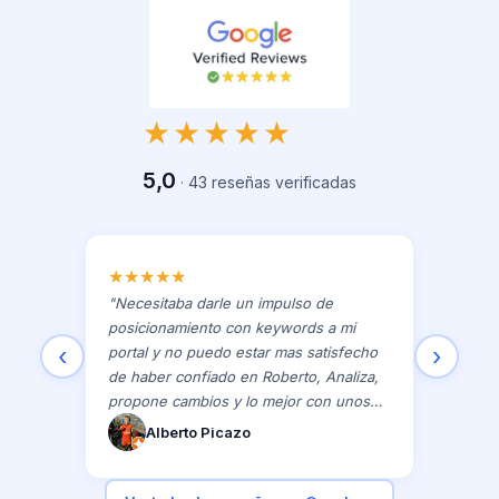
★★★★★
5,0
·
43
reseñas verificadas
★
★
★
★
★
"
Necesitaba darle un impulso de
posicionamiento con keywords a mi
‹
›
portal y no puedo estar mas satisfecho
de haber confiado en Roberto, Analiza,
propone cambios y lo mejor con unos
resultados increíbles. 10/10
"
Alberto Picazo