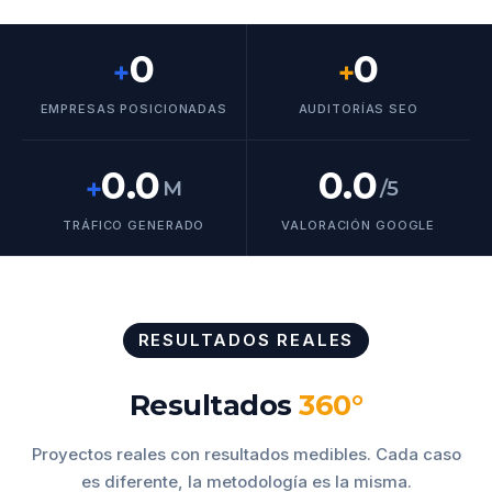
0
0
+
+
EMPRESAS POSICIONADAS
AUDITORÍAS SEO
0.0
0.0
+
M
/5
TRÁFICO GENERADO
VALORACIÓN GOOGLE
RESULTADOS REALES
Resultados
360°
Proyectos reales con resultados medibles. Cada caso
es diferente, la metodología es la misma.